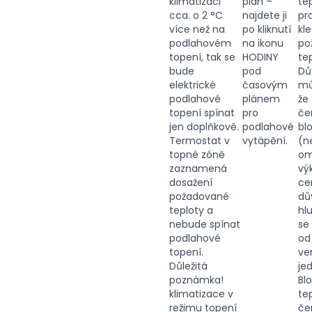
klimatizaci
plán –
te
cca. o 2 °C
najdete ji
pr
více než na
po kliknutí
kl
podlahovém
na ikonu
po
topení, tak se
HODINY
tep
bude
pod
Dů
elektrické
časovým
můž
podlahové
plánem
že
topení spínat
pro
če
jen doplňkově.
podlahové
bl
Termostat v
vytápění.
(n
topné zóně
om
zaznamená
vý
dosažení
ce
požadované
dů
teploty a
hlu
nebude spínat
se 
podlahové
od
topení.
ve
Důležitá
je
poznámka!
Bl
klimatizace v
te
režimu topení
če