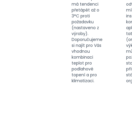
má tendenci
od
přetápět až o
mí
3°C proti
in
požadavku
ko
(nastaveno z
ap
výroby).
ta
Doporučujeme
(o
si najít pro Vás
vý
vhodnou
mů
kombinaci
po
teplot pro
st
podlahové
př
topení a pro
st
klimatizaci.
or