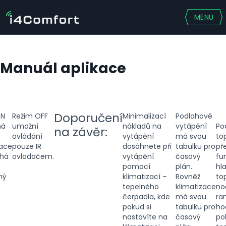
MENU
Manuál aplikace
Doporučení
ON
Režim OFF
Minimalizací
Podlahové
ná
umožní
nákladů na
vytápění
Po
na závěr:
ovládání
vytápění
má svou
to
zace
pouze IR
dosáhnete při
tabulku pro
př
chá
ovladačem.
vytápění
časový
fu
pomocí
plán.
hl
ný
klimatizací –
Rovněž
to
tepelného
klimatizace
no
čerpadla, kde
má svou
ra
pokud si
tabulku pro
ho
nastavíte na
časový
po